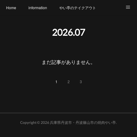
Home
information
やい亭のテイクアウト
食財へのこだわり
メニュー
幹事さん必見
2026
.
07
氷上店 店内のご紹介
篠山店 店内のご紹介
アクセス
やい亭と繋がろう
アレルギー表示一覧
まだ記事がありません。
1
2
3
Copyright ©
2026
兵庫県丹波市・丹波篠山市の焼肉やい亭
.