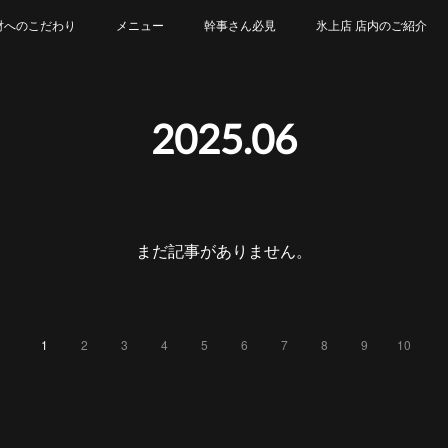
財へのこだわり
メニュー
幹事さん必見
氷上店 店内のご紹介
アレルギー表示一覧
2025
.
06
まだ記事がありません。
1
2
3
4
5
6
7
8
9
10