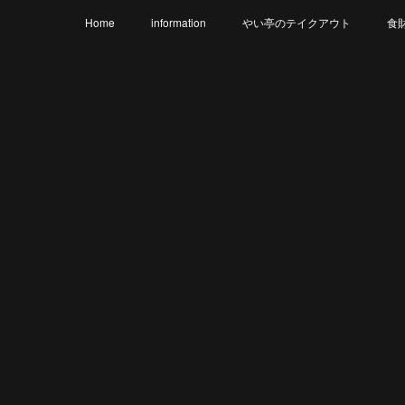
Home
information
やい亭のテイクアウト
食