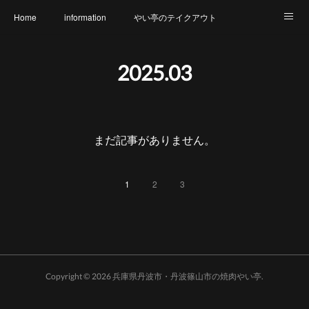
Home
information
やい亭のテイクアウト
食財へのこだわり
メニュー
幹事さん必見
2025
.
03
氷上店 店内のご紹介
篠山店 店内のご紹介
アクセス
やい亭と繋がろう
アレルギー表示一覧
まだ記事がありません。
1
2
3
Copyright ©
2026
兵庫県丹波市・丹波篠山市の焼肉やい亭
.