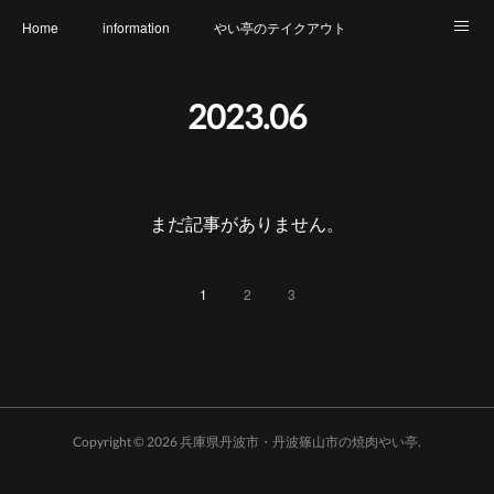
Home
information
やい亭のテイクアウト
食財へのこだわり
メニュー
幹事さん必見
2023
.
06
氷上店 店内のご紹介
篠山店 店内のご紹介
アクセス
やい亭と繋がろう
アレルギー表示一覧
まだ記事がありません。
1
2
3
Copyright ©
2026
兵庫県丹波市・丹波篠山市の焼肉やい亭
.