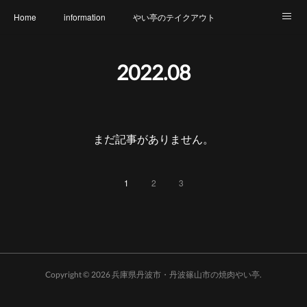
Home
information
やい亭のテイクアウト
食財へのこだわり
メニュー
幹事さん必見
2022
.
08
氷上店 店内のご紹介
篠山店 店内のご紹介
アクセス
やい亭と繋がろう
アレルギー表示一覧
まだ記事がありません。
1
2
3
Copyright ©
2026
兵庫県丹波市・丹波篠山市の焼肉やい亭
.