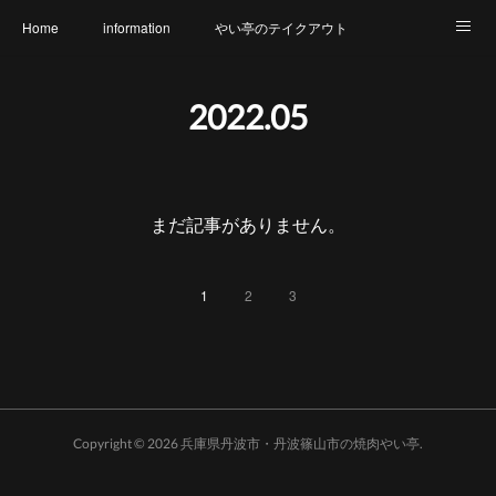
Home
information
やい亭のテイクアウト
食財へのこだわり
メニュー
幹事さん必見
2022
.
05
氷上店 店内のご紹介
篠山店 店内のご紹介
アクセス
やい亭と繋がろう
アレルギー表示一覧
まだ記事がありません。
1
2
3
Copyright ©
2026
兵庫県丹波市・丹波篠山市の焼肉やい亭
.