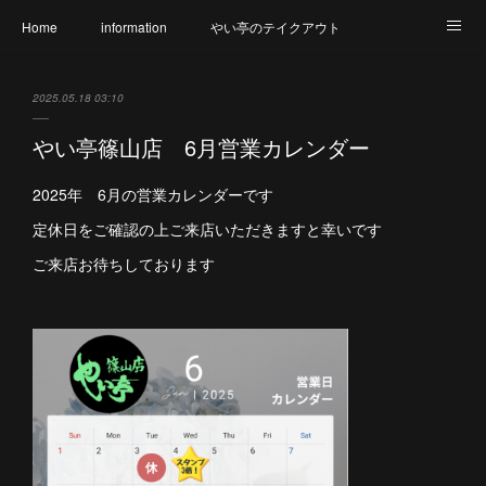
Home
information
やい亭のテイクアウト
食財へのこだわり
メニュー
幹事さん必見
2025.05.18 03:10
氷上店 店内のご紹介
篠山店 店内のご紹介
アクセス
やい亭篠山店 6月営業カレンダー
やい亭と繋がろう
アレルギー表示一覧
2025年 6月の営業カレンダーです
定休日をご確認の上ご来店いただきますと幸いです
ご来店お待ちしております