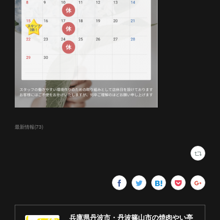
最新情報
(
73
)
兵庫県丹波市・丹波篠山市の焼肉やい亭