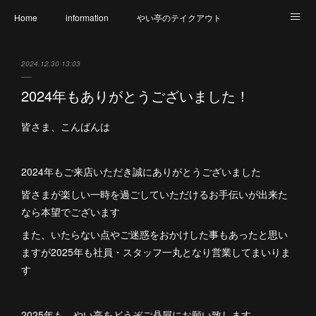
Home
information
やい亭のテイクアウト
食財へのこだわり
メニュー
幹事さん必見
2024.12.30 13:03
氷上店 店内のご紹介
篠山店 店内のご紹介
アクセス
2024年もありがとうございました！
やい亭と繋がろう
アレルギー表示一覧
皆さま、こんばんは
2024年もご来店いただき誠にありがとうございました
皆さまが楽しい一時を過ごしていただけるお手伝いが出来た
なら本望でございます
また、いたらない点やご迷惑をおかけした事もあったと思い
ますが2025年も社員・スタッフ一丸となり営業してまいりま
す
2025年も、やい亭をどうぞご贔屓にお願い致します