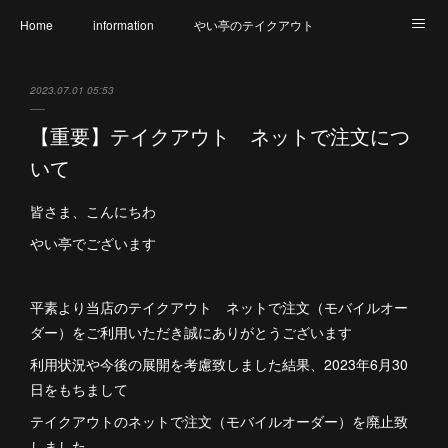
Home
information
やい亭のテイクアウト
食財へのこだわり
メニュー
幹事さん必見
2023.07.01 05:53
氷上店 店内のご紹介
篠山店 店内のご紹介
アクセス
【重要】テイクアウト ネットで注文につ
いて
やい亭と繋がろう
アレルギー表示一覧
皆さま、こんにちわ
やい亭でございます
平素より当店のテイクアウト ネットで注文（モバイルオー
ダー）をご利用いただき誠にありがとうございます
利用状況や今後の展開を考慮致しました結果、2023年6月30
日をもちまして
テイクアウトのネットで注文（モバイルオーダー）を廃止致
しました