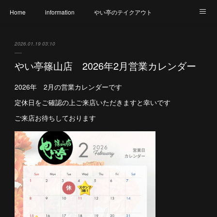
Home
information
やい亭のテイクアウト
食財へのこだわり
メニュー
幹事さん必見
2026.01.19 03:10
氷上店 店内のご紹介
篠山店 店内のご紹介
アクセス
やい亭篠山店 2026年2月営業カレンダー
やい亭と繋がろう
アレルギー表示一覧
2026年 2月の営業カレンダーです
定休日をご確認の上ご来店いただきますと幸いです
ご来店お待ちしております